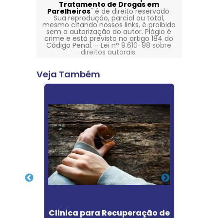
Tratamento de Drogas em
Parelheiros
" é de direito reservado.
Sua reprodução, parcial ou total,
mesmo citando nossos links, é proibida
sem a autorização do autor. Plágio é
crime e está previsto no artigo 184 do
Código Penal. –
Lei n° 9.610-98 sobre
direitos autorais
.
Veja Também
ção
Clinica para Recuperação de
Clí