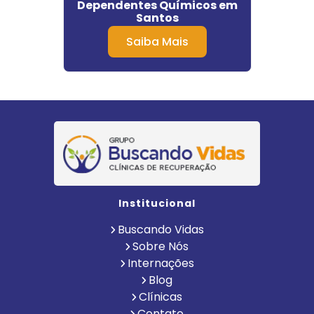
desco
Dependentes Químicos em
Quím
ro
Santos
Saiba Mais
Institucional
Buscando Vidas
Sobre Nós
Internações
Blog
Clínicas
Contato