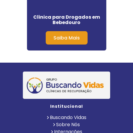
ção
Clinica para Drogados em
Clin
desco
Bebedouro
Saúd
 SP
Saiba Mais
Institucional
Buscando Vidas
Sobre Nós
Internações