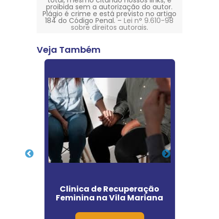
total, mesmo citando nossos links, é
proibida sem a autorização do autor.
Plágio é crime e está previsto no artigo
184 do Código Penal. –
Lei n° 9.610-98
sobre direitos autorais
.
Veja Também
ção
Clinica de Recuperação
Cl
a
Feminina na Vila Mariana
Alc
s em