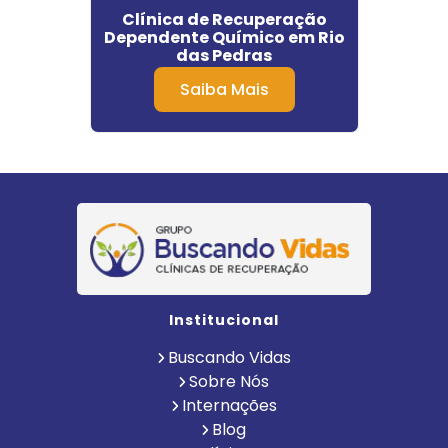
ção
Clínica de Recuperação
Cli
mprida
Dependente Químico em Rio
Q
das Pedras
Involu
Saiba Mais
Institucional
Buscando Vidas
Sobre Nós
Internações
Blog