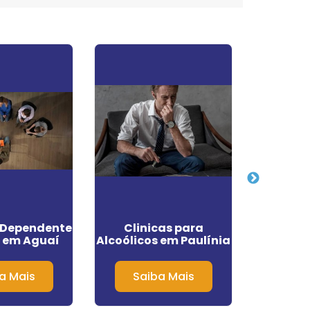
e Dependente
Clinicas para
Cli
 em Aguaí
Alcoólicos em Paulínia
Dep
Químico
a Mais
Saiba Mais
Sa