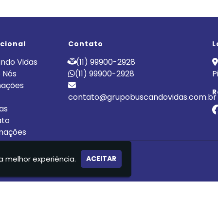
ucional
Contato
L
ndo Vidas
(11) 99900-2928
 Nós
(11) 99900-2928
P
nações
R
contato@grupobuscandovidas.com.br
cas
ato
mações
LÍNICA DE RECUPERAÇÃO
a melhor experiência.
ACEITAR