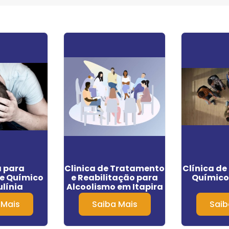
a para
Clinica de Tratamento
Clínica d
e Químico
e Reabilitação para
Químico
línia
Alcoolismo em Itapira
 Mais
Saiba Mais
Saib