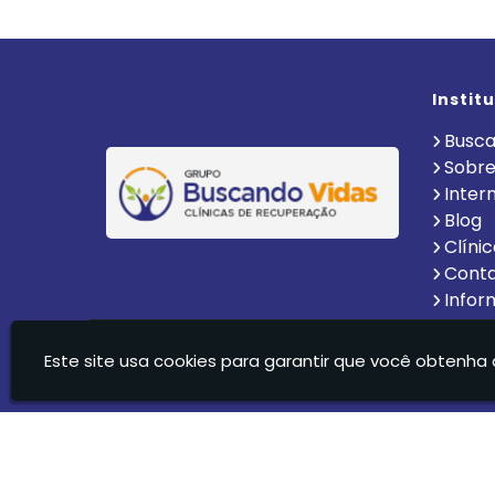
Instit
Busca
Sobre
Inter
Blog
Clíni
Cont
Infor
Clinica De Recuperação Vida Nova Suzano Ltda - C
Este site usa cookies para garantir que você obtenha 