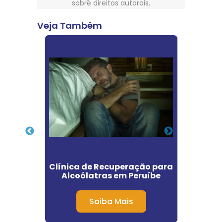
sobre direitos autorais
.
Veja Também
os em
Clínica de Recuperação para
Clini
Alcoólatras em Peruíbe
Plano
Saiba Mais