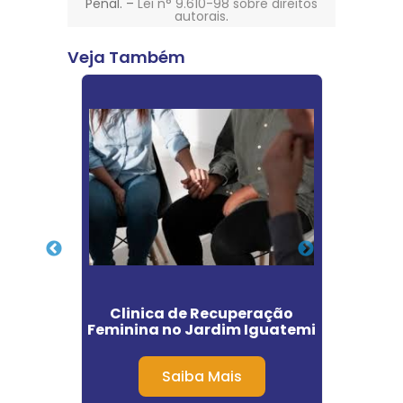
Penal. –
Lei n° 9.610-98 sobre direitos
autorais
.
Veja Também
ar
Clinica de Recuperação
Clin
 Pilar
Feminina no Jardim Iguatemi
Saúd
Saiba Mais