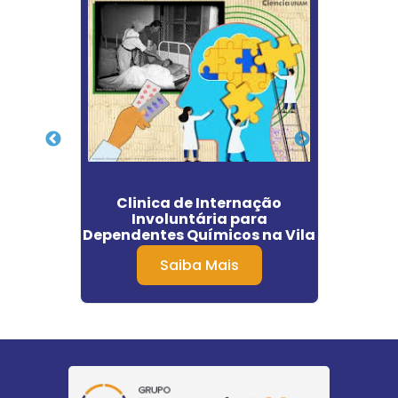
ção
Clinica de Internação
Cl
m Nova
Involuntária para
F
Dependentes Químicos na Vila
Esperança
Saiba Mais