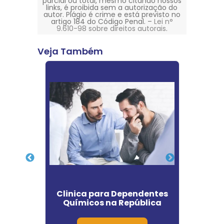
parcial ou total, mesmo citando nossos
links, é proibida sem a autorização do
autor. Plágio é crime e está previsto no
artigo 184 do Código Penal. –
Lei n°
9.610-98 sobre direitos autorais
.
Veja Também
os em
Clinica para Dependentes
Centr
enço
Químicos na República
Depen