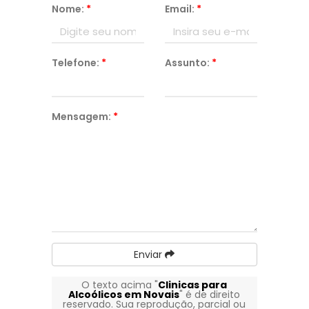
Nome:
*
Email:
*
Telefone:
*
Assunto:
*
Mensagem:
*
Enviar
O texto acima "
Clinicas para
Alcoólicos em Novais
" é de direito
reservado. Sua reprodução, parcial ou