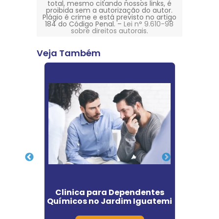
total, mesmo citando nossos links, é
proibida sem a autorização do autor.
Plágio é crime e está previsto no artigo
184 do Código Penal. –
Lei n° 9.610-98
sobre direitos autorais
.
Veja Também
to e
Clinica para Dependentes
Clí
olismo
Químicos no Jardim Iguatemi
Quími