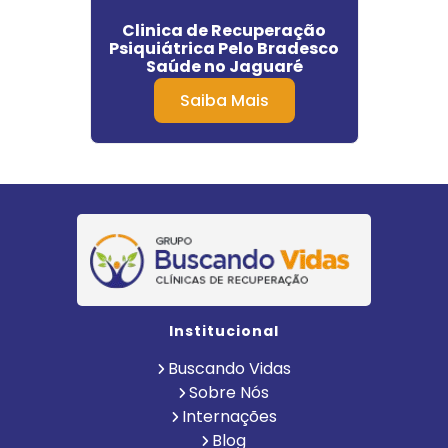
 para
Clinica de Recuperação
Clín
s em
Psiquiátrica Pelo Bradesco
Dep
Saúde no Jaguaré
Saiba Mais
Institucional
Buscando Vidas
Sobre Nós
Internações
Blog