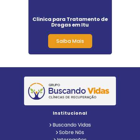
ão de
Clinica para Tratamento de
Clin
a
Drogas em Itu
Saúd
Saiba Mais
Institucional
Buscando Vidas
Sobre Nós
Internações