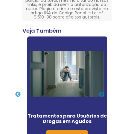
parcial ou total, mesmo citando nossos
links, é proibida sem a autorização do
autor. Plágio é crime e está previsto no
artigo 184 do Código Penal. –
Lei n°
9.610-98 sobre direitos autorais
.
Veja Também
rios de
Tratamentos para Usuários de
Clí
rão
Drogas em Agudos
Qu