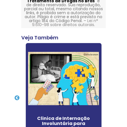
Tratamento de Drogas no Brás
" é
de direito reservado. Sua reprodução,
parcial ou total, mesmo citando nossos
links, é proibida sem a autorização do
autor. Plágio é crime e está previsto no
artigo 184 do Código Penal. –
Lei n°
9.610-98 sobre direitos autorais
.
Veja Também
to de
Clinica de Internação
Cl
ina
Involuntária para
Dep