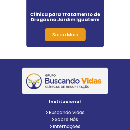
nte
Clinica para Tratamento de
Clini
Caxias
Drogas no Jardim Iguatemi
Plan
Saiba Mais
Institucional
Buscando Vidas
Sobre Nós
Internações