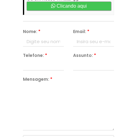
Clicando aqui
Nome:
*
Email:
*
Telefone:
*
Assunto:
*
Mensagem:
*