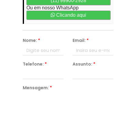
(11) 99900-2928
Ou em nosso WhatsApp
Clicando aqui
Nome:
*
Email:
*
Telefone:
*
Assunto:
*
Mensagem:
*