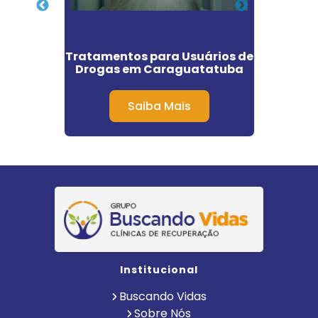
nto de
Tratamentos para Usuários de
Tratam
dim
Drogas em Caraguatatuba
Dr
Saiba Mais
Institucional
Buscando Vidas
Sobre Nós