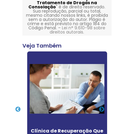
Tratamento de Drogas na
Consolação
" é de direito reservado.
Sua reprodução, parcial ou total,
mesmo citando nossos links, é proibida
sem a autorização do autor. Plágio é
crime e está previsto no artigo 184 do
Código Penal. –
Lei n° 9.610-98 sobre
direitos autorais
.
Veja Também
ção
Clínica de Recuperação Que
C