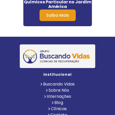
s em
Químicos Particular no Jardim
Alco
América
Saiba Mais
Institucional
Buscando Vidas
Sobre Nós
Internações
Blog
Clínicas
Contato