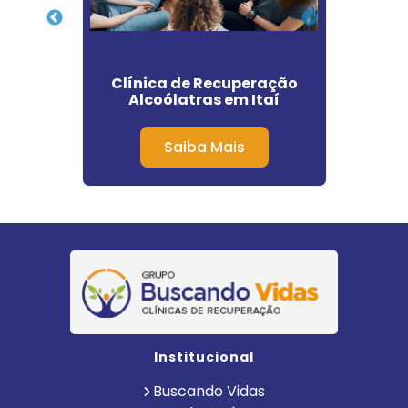
ente
Clínica de Recuperação
Clin
al
Alcoólatras em Itaí
Saúd
Saiba Mais
Institucional
Buscando Vidas