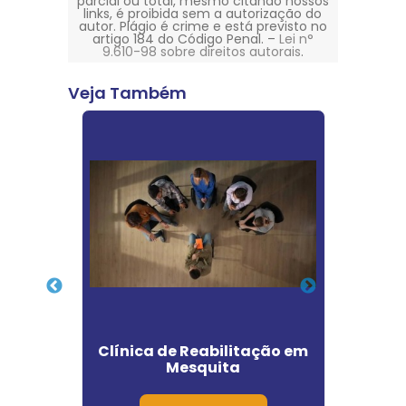
parcial ou total, mesmo citando nossos
links, é proibida sem a autorização do
autor. Plágio é crime e está previsto no
artigo 184 do Código Penal. –
Lei n°
9.610-98 sobre direitos autorais
.
Veja Também
ar
Clínica de Reabilitação em
Cl
o em
Mesquita
Dep