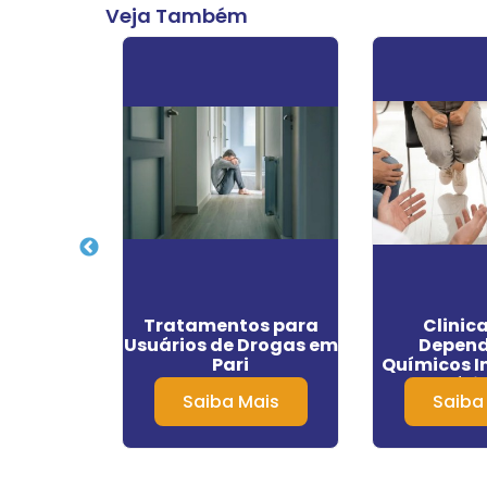
Veja Também
 de
Tratamentos para
Clinic
ação
Usuários de Drogas em
Depend
ras em
Pari
Químicos I
Preto
Involuntári
Mais
Saiba Mais
Saiba