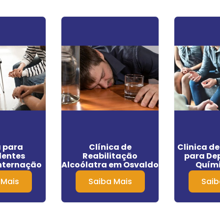
a para
Clínica de
Clinica d
entes
Reabilitação
para De
nternação
Alcoólatra em Osvaldo
Quím
a no Centro
Cruz
Man
 Mais
Saiba Mais
Saib