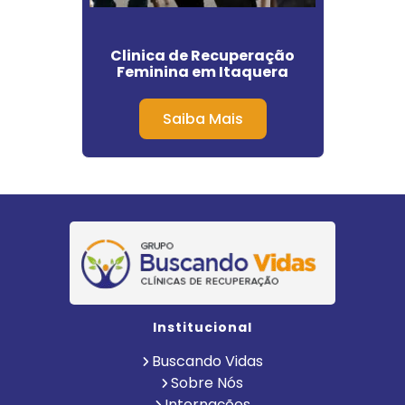
as Que
Clinica de Recuperação
Cl
vais
Feminina em Itaquera
A
Saiba Mais
Institucional
Buscando Vidas
Sobre Nós
Internações