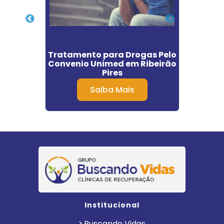
ção
Tratamento para Drogas Pelo
C
rdo do
Convenio Unimed em Ribeirão
Pires
Dep
Saiba Mais
Institucional
Buscando Vidas