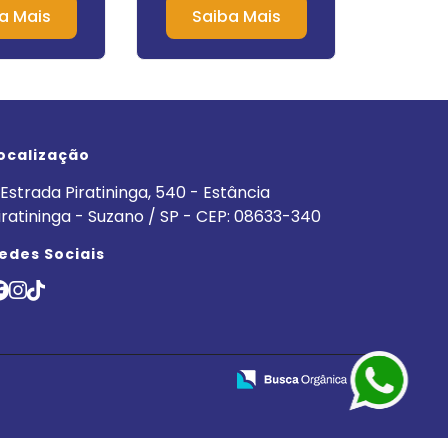
s em Nova
a Mais
Saiba Mais
Sa
burgo
ocalização
Estrada Piratininga, 540 - Estância
iratininga - Suzano / SP - CEP: 08633-340
edes Sociais