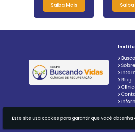
o Paulo
Químicos e
Mais
Saiba Mais
Saiba
Instit
Busca
Sobre
Inter
Blog
Clíni
Cont
Infor
Clinica De Recuperação Vida Nova Suzano Ltda - C
Este site usa cookies para garantir que você obtenha 