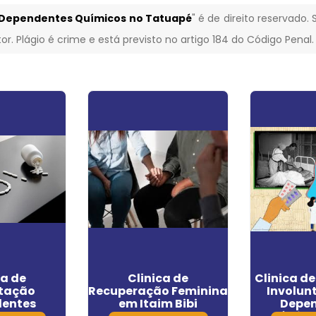
e Dependentes Químicos no Tatuapé
" é de direito reservado
or. Plágio é crime e está previsto no artigo 184 do Código Penal
ca de
Clinica de
Clinica d
itação
Recuperação Feminina
Involun
entes
em Itaim Bibi
Depe