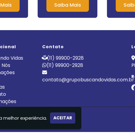
m Socorro
Químico
 Mais
Saiba Mais
Saib
Fri
ucional
Contato
L
ndo Vidas
(11) 99900-2928
 Nós
(11) 99900-2928
P
nações
R
contato@grupobuscandovidas.com.br
cas
ato
mações
LÍNICA DE RECUPERAÇÃO
a melhor experiência.
ACEITAR