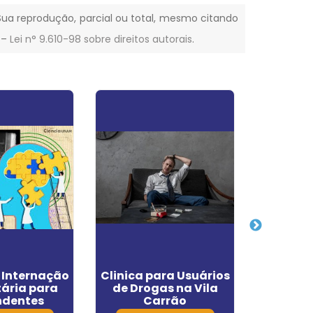
. Sua reprodução, parcial ou total, mesmo citando
. –
Lei n° 9.610-98 sobre direitos autorais
.
e Internação
Clinica para Usuários
Clí
tária para
de Drogas na Vila
Depende
ndentes
Carrão
em Fran