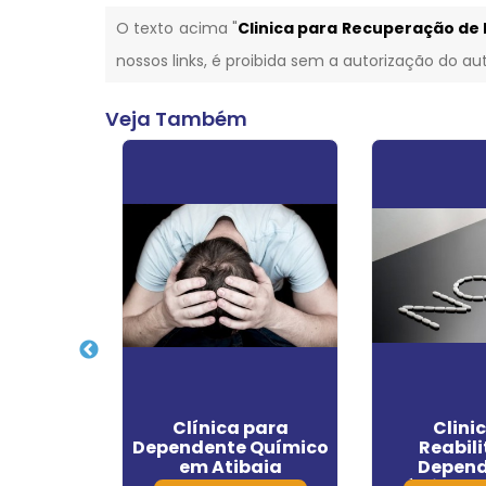
O texto acima "
Clinica para Recuperação d
nossos links, é proibida sem a autorização do aut
Veja Também
s de
Clínica para
Clini
ão Pelo
Dependente Químico
Reabil
aúde em
em Atibaia
Depend