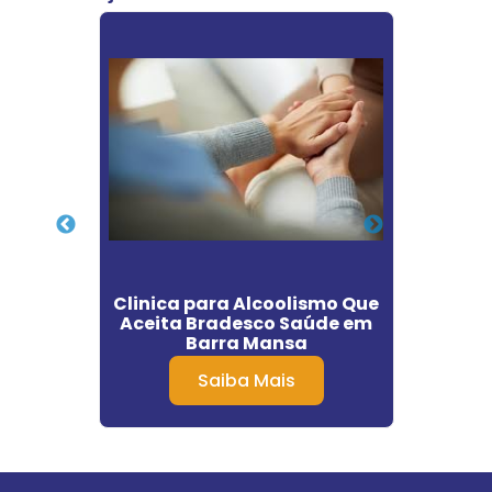
ar
Clinica para Alcoolismo Que
Cl
o em
Aceita Bradesco Saúde em
Dep
Barra Mansa
Saiba Mais