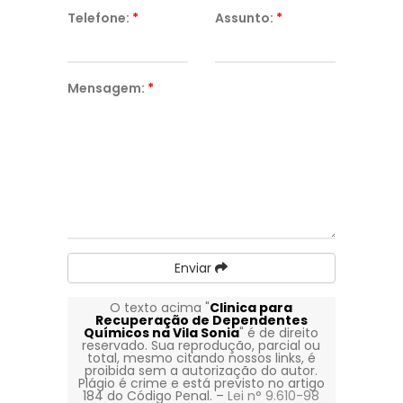
Telefone:
*
Assunto:
*
Mensagem:
*
Enviar
O texto acima "
Clinica para
Recuperação de Dependentes
Químicos na Vila Sonia
" é de direito
reservado. Sua reprodução, parcial ou
total, mesmo citando nossos links, é
proibida sem a autorização do autor.
Plágio é crime e está previsto no artigo
184 do Código Penal. –
Lei n° 9.610-98