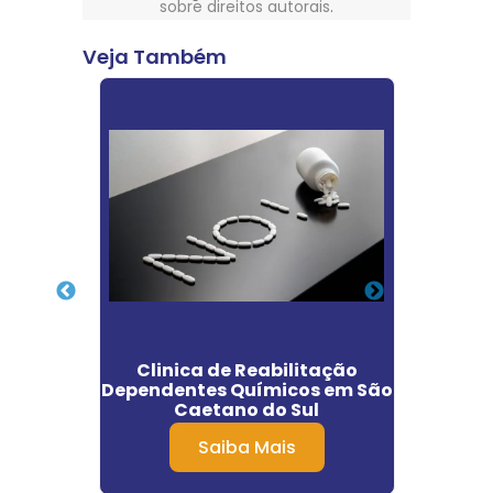
sobre direitos autorais
.
Veja Também
ão de
Clinica de Reabilitação
Clín
na na
Dependentes Químicos em São
Acei
Caetano do Sul
Saiba Mais