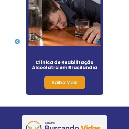
as Que
Clínica de Reabilitação
Clí
Carrão
Alcoólatra em Brasilândia
Quí
Saiba Mais