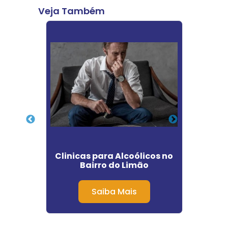
Veja Também
ção
Clinicas para Alcoólicos no
Clí
iras
Bairro do Limão
Quím
Saiba Mais