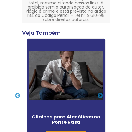
total, mesmo citando nossos links, é
proibida sem a autorização do autor.
Plágio é crime e está previsto no artigo
184 do Código Penal. –
Lei n° 9.610-98
sobre direitos autorais
.
Veja Também
s de
Clinicas para Alcoólicos na
Clín
ro
Ponte Rasa
Dr