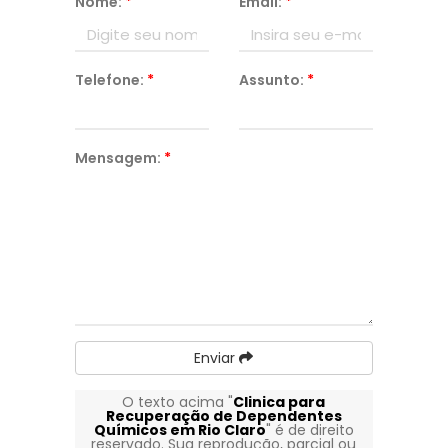
Nome:
*
Email:
*
Telefone:
*
Assunto:
*
Mensagem:
*
Enviar
O texto acima "
Clinica para
Recuperação de Dependentes
Químicos em Rio Claro
" é de direito
reservado. Sua reprodução, parcial ou