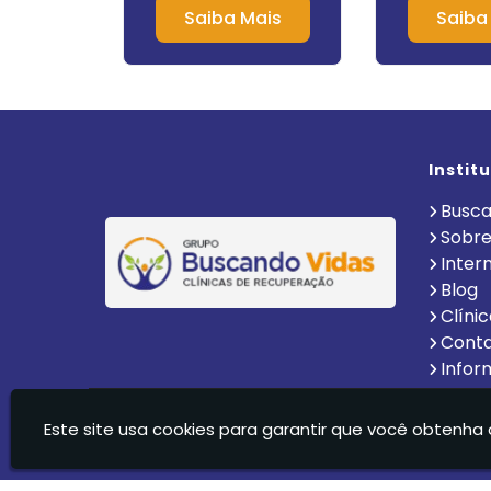
m São
Itápolis
Químicos 
Mais
Saiba Mais
Saiba
o Campo
Instit
Busca
Sobre
Inter
Blog
Clíni
Cont
Infor
Clinica De Recuperação Vida Nova Suzano Ltda - C
Este site usa cookies para garantir que você obtenha 