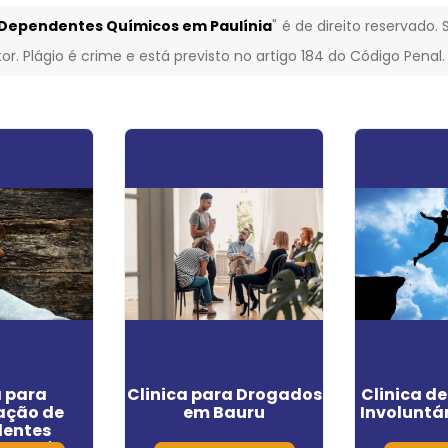
 Dependentes Químicos em Paulínia
" é de direito reservado
or. Plágio é crime e está previsto no artigo 184 do Código Penal
a para
Clinica para Drogados
Clinica d
ação de
em Bauru
Involuntá
entes