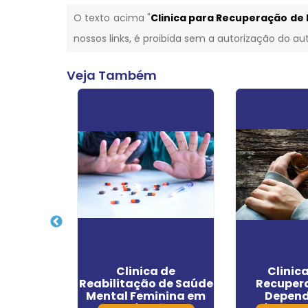
O texto acima "
Clinica para Recuperação de
nossos links, é proibida sem a autorização do aut
Veja Também
 de
Clinica de
Clinic
ão Que
Reabilitação de Saúde
Recuper
nvênio
Mental Feminina em
Depend