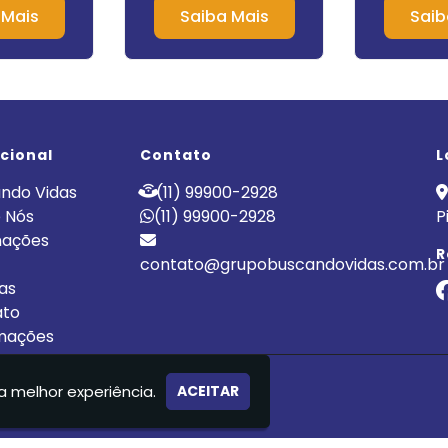
na Saúde
 Mais
Saiba Mais
Saib
ucional
Contato
L
ndo Vidas
(11) 99900-2928
 Nós
(11) 99900-2928
P
nações
R
contato@grupobuscandovidas.com.br
cas
ato
mações
LÍNICA DE RECUPERAÇÃO
a melhor experiência.
ACEITAR