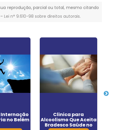
. Sua reprodução, parcial ou total, mesmo citando
. –
Lei n° 9.610-98 sobre direitos autorais
.
e Internação
Clinica para
Cli
ria no Belém
Alcoolismo Que Aceita
Alcoó
Bradesco Saúde no
Aceita