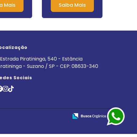
Jardim Paulista
I
a Mais
Saiba Mais
Sa
ocalização
Estrada Piratininga, 540 - Estância
iratininga - Suzano / SP - CEP: 08633-340
edes Sociais