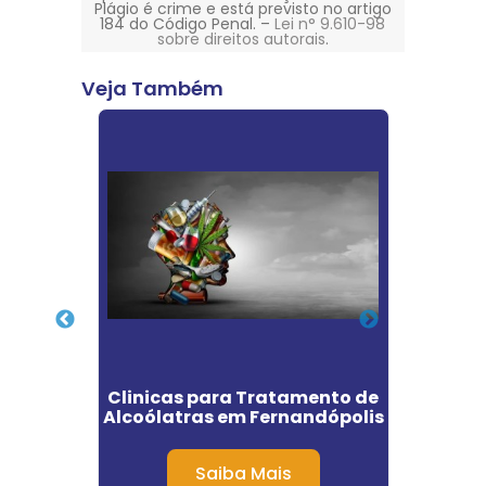
Plágio é crime e está previsto no artigo
184 do Código Penal. –
Lei n° 9.610-98
sobre direitos autorais
.
Veja Também
ente
Clinicas para Tratamento de
Clini
uba
Alcoólatras em Fernandópolis
Saiba Mais