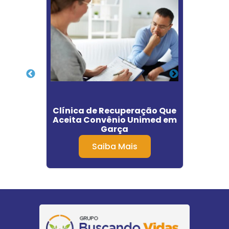
o para
Clínica de Recuperação Que
Cli
dema
Aceita Convênio Unimed em
Garça
Saiba Mais