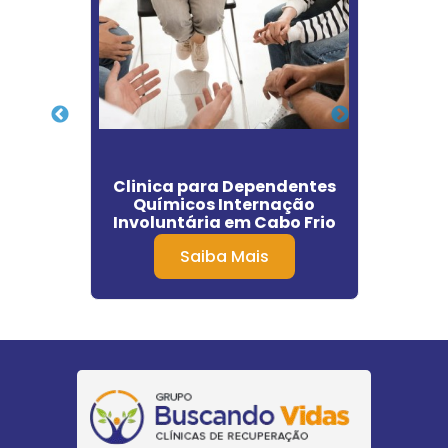
nte
Clinica para Dependentes
Centr
ré
Químicos Internação
Dep
Involuntária em Cabo Frio
Saiba Mais