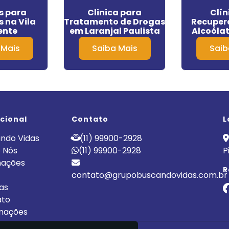
s para
Clinica para
Clín
s na Vila
Tratamento de Drogas
Recuper
ente
em Laranjal Paulista
Alcoólat
 Mais
Saiba Mais
Saib
ucional
Contato
L
ndo Vidas
(11) 99900-2928
 Nós
(11) 99900-2928
P
nações
R
contato@grupobuscandovidas.com.br
cas
ato
mações