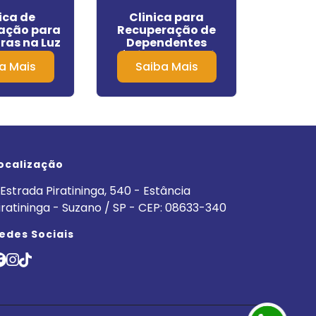
ica de
Clinica para
Cli
ação para
Recuperação de
Alcoó
ras na Luz
Dependentes
Aceita
Químicos no Jardins
Cord
a Mais
Saiba Mais
Sa
ocalização
Estrada Piratininga, 540 - Estância
iratininga - Suzano / SP - CEP: 08633-340
edes Sociais