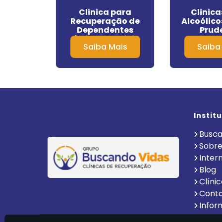
 de
Clinica para
Clinica
ão Que
Recuperação de
Alcoólico
nvênio
Dependentes
Prud
birapuera
Químicos em Riviera
Mais
Saiba Mais
Saiba
de São Lourenço
Instit
Busca
Sobre
Inter
Blog
Clíni
Cont
Infor