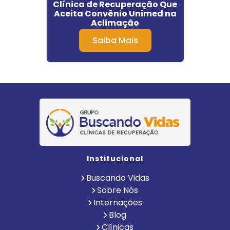
 para
Clínica de Recuperação Que
Cli
s em
Aceita Convênio Unimed na
Aclimação
Saiba Mais
Institucional
Buscando Vidas
Sobre Nós
Internações
Blog
Clínicas