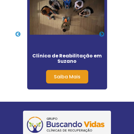
ção
Clínica de Reabilitação em
Cl
eva
Suzano
Alco
Saiba Mais