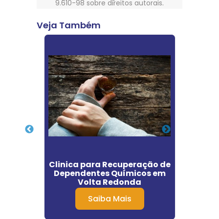
9.610-98 sobre direitos autorais
.
Veja Também
nto de
Clinica para Recuperação de
Clí
puera
Dependentes Químicos em
Qu
Volta Redonda
Saiba Mais