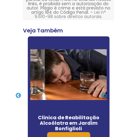
links, é proibida sem a autorização do
autor. Plágio é crime e está previsto no
artigo 184 do Código Penal. –
Lei n°
9.610-98 sobre direitos autorais
.
Veja Também
o para
Clinica de Reabilitação
Clin
Bonito
Alcoólatra em Jardim
Drogas
Bonfiglioli