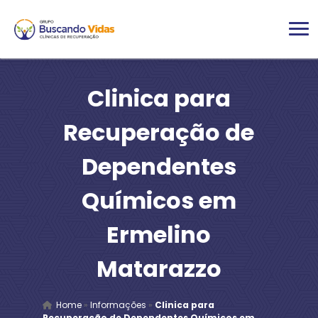
Clinica para
Recuperação de
Dependentes
Químicos em
Ermelino
Matarazzo
Home
»
Informações
»
Clinica para
Recuperação de Dependentes Químicos em