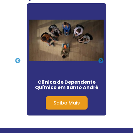
 para
Clínica de Dependente
C
s em
Químico em Santo André
Dep
Saiba Mais