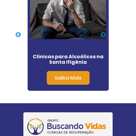
ção
Clinicas para Alcoólicos na
Clini
desco
Santa Ifigênia
Acei
nda
Saiba Mais