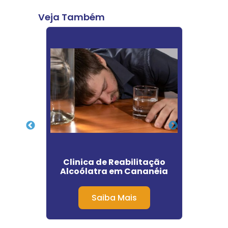
Veja Também
os no
Clinica de Reabilitação
Clin
Alcoólatra em Cananéia
Dep
Saiba Mais