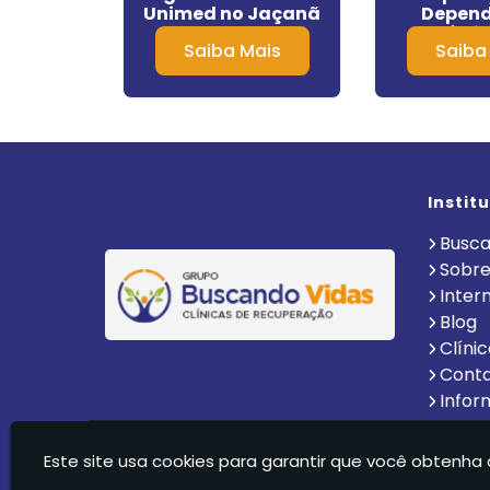
em Iguape
Unimed no Jaçanã
Depend
Químic
Mais
Saiba Mais
Saiba
Araça
Instit
Busca
Sobre
Inter
Blog
Clíni
Cont
Infor
Clinica De Recuperação Vida Nova Suzano Ltda - C
Este site usa cookies para garantir que você obtenha 