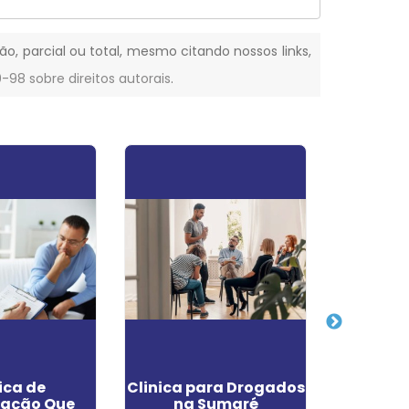
ão, parcial ou total, mesmo citando nossos links,
0-98 sobre direitos autorais
.
ica de
Clinica para Drogados
Cl
ração Que
na Sumaré
Reab