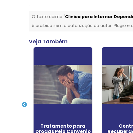
O texto acima "
Clinica para Internar Depend
é proibida sem a autorização do autor. Plágio é 
Veja Também
 de
Tratamento para
Centr
ão para
Drogas Pelo Convenio
Recupera