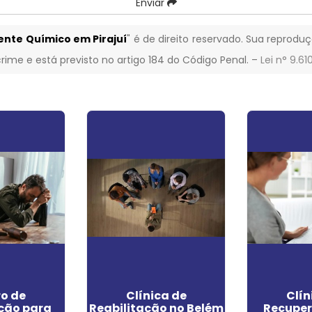
Enviar
ente Químico em Pirajuí
" é de direito reservado. Sua reproduç
crime e está previsto no artigo 184 do Código Penal. –
Lei n° 9.61
o de
Clínica de
Clín
ção para
Reabilitação no Belém
Recupe