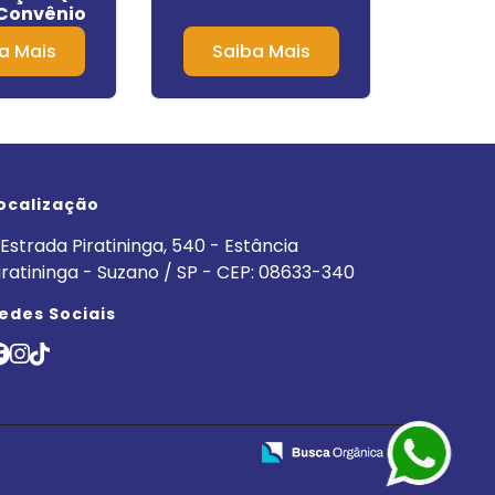
 Convênio
Alcoól
 Santa Cruz
a Mais
Saiba Mais
Sa
o Pardo
ocalização
Estrada Piratininga, 540 - Estância
iratininga - Suzano / SP - CEP: 08633-340
edes Sociais