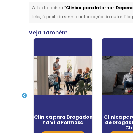
O texto acima "
Clinica para Internar Depe
links, é proibida sem a autorização do autor. Plá
Veja Também
 de
Clinica para Drogados
Clinica par
ção no
na Vila Formosa
de Drogas 
ci
Cl