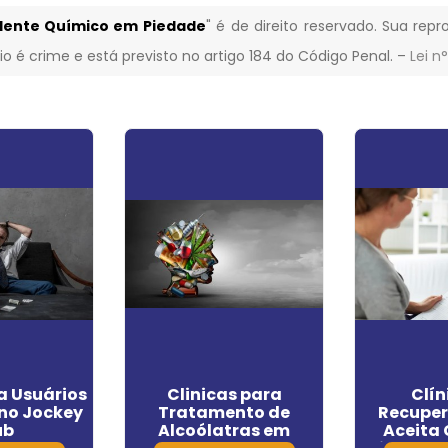
ndente Químico em Piedade
" é de direito reservado. Sua rep
gio é crime e está previsto no artigo 184 do Código Penal. –
Lei n
a Usuários
Clinicas para
Clín
no Jockey
Tratamento de
Recupe
ub
Alcoólatras em
Aceita