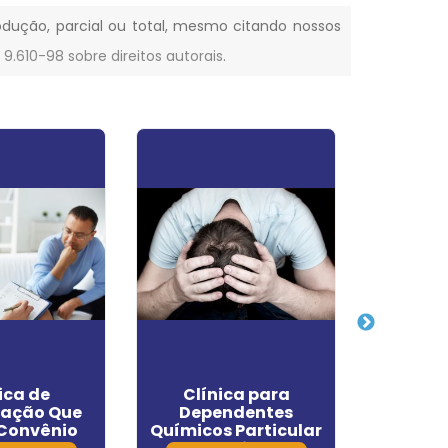
rodução, parcial ou total, mesmo citando nossos
° 9.610-98 sobre direitos autorais
.
ica de
Clínica para
Ce
ração Que
Dependentes
Recupe
 Convênio
Químicos Particular
Dep