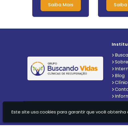
Mais
Saiba Mais
Saiba
Instit
Busca
Sobre
Inter
Blog
Clíni
Cont
Infor
Clinica De Recuperação Vida Nova Suzano Ltda - C
Este site usa cookies para garantir que você obtenha 