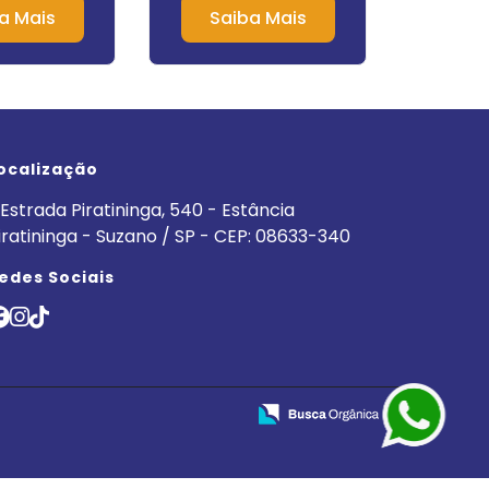
 Grande São
em Indaiatuba
Químic
a Mais
Saiba Mais
Sa
aulo
ocalização
Estrada Piratininga, 540 - Estância
iratininga - Suzano / SP - CEP: 08633-340
edes Sociais