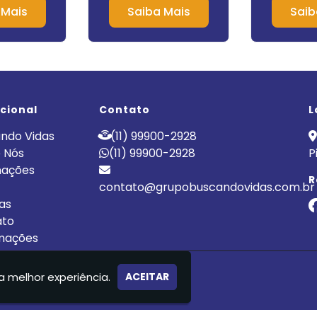
Caçapava
Unimed na
 Mais
Saiba Mais
Saib
P
ucional
Contato
L
ndo Vidas
(11) 99900-2928
 Nós
(11) 99900-2928
P
nações
R
contato@grupobuscandovidas.com.br
cas
ato
mações
LÍNICA DE RECUPERAÇÃO
a melhor experiência.
ACEITAR