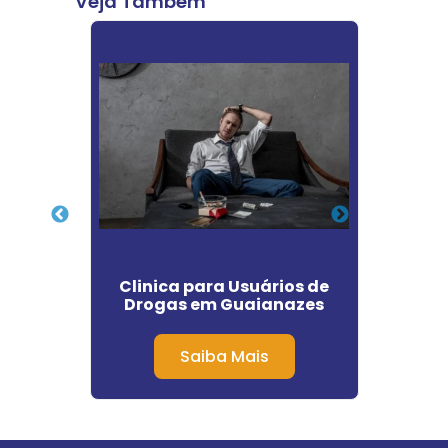
Veja Também
ntes
Clinica para Usuários de
Cli
rque
Drogas em Guaianazes
Q
Invol
Saiba Mais