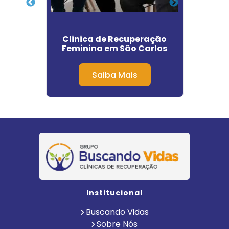
os em
Clinica de Recuperação
C
Feminina em São Carlos
Depen
Saiba Mais
Institucional
Buscando Vidas
Sobre Nós