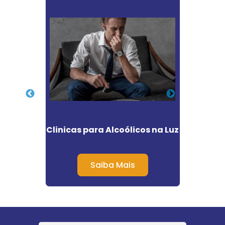
ntes
Clinicas para Alcoólicos na Luz
Clin
ão
Dr
la
Saiba Mais