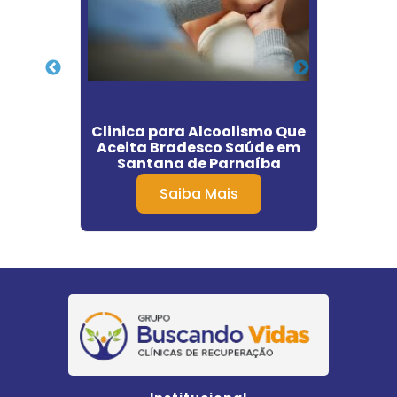
os no
Clinica para Alcoolismo Que
Cli
Aceita Bradesco Saúde em
Q
Santana de Parnaíba
Invol
Saiba Mais