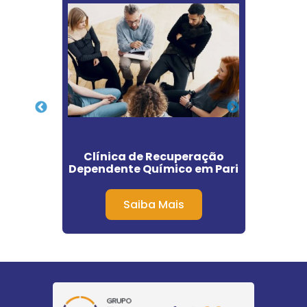
 para
Clínica de Recuperação
Clini
em São
Dependente Químico em Pari
Plano
Saiba Mais