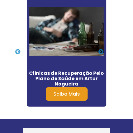
o Pelo
Clinicas de Recuperação Pelo
Clín
nde São
Plano de Saúde em Artur
Dep
Nogueira
Saiba Mais