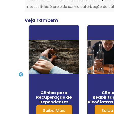
nossos links, é proibida sem a autorização do aut
Veja Também
o para
Clinica para
Clíni
 Convenio
Recuperação de
Reabilita
m Niterói
Dependentes
Alcoólatras
Químicos em Monte
Bonfig
Mais
Saiba Mais
Saiba
Mor