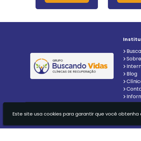
Instit
Busca
Sobre
Inter
Blog
Clíni
Cont
Infor
Clinica De Recuperação Vida Nova Suzano Ltda - C
Este site usa cookies para garantir que você obtenha 