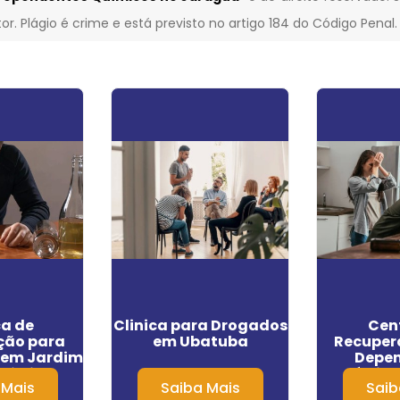
or. Plágio é crime e está previsto no artigo 184 do Código Penal
ca de
Clinica para Drogados
Cen
ção para
em Ubatuba
Recuper
 em Jardim
Depe
lioli
Químico
 Mais
Saiba Mais
Saib