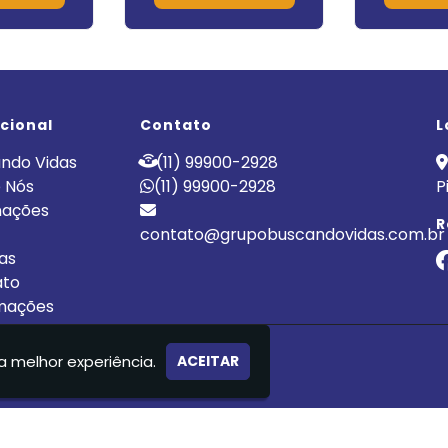
ucional
Contato
L
ndo Vidas
(11) 99900-2928
 Nós
(11) 99900-2928
P
nações
R
contato@grupobuscandovidas.com.br
cas
ato
mações
LÍNICA DE RECUPERAÇÃO
a melhor experiência.
ACEITAR